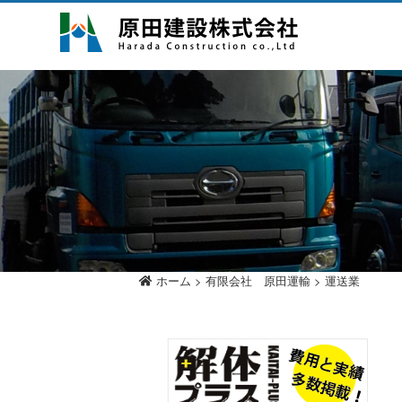
ホーム
>
有限会社 原田運輸
>
運送業