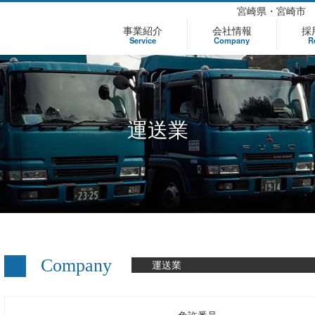
宮崎県・宮崎市
事業紹介
会社情報
採
Service
Company
R
運送業
Company
運送業
免許番号