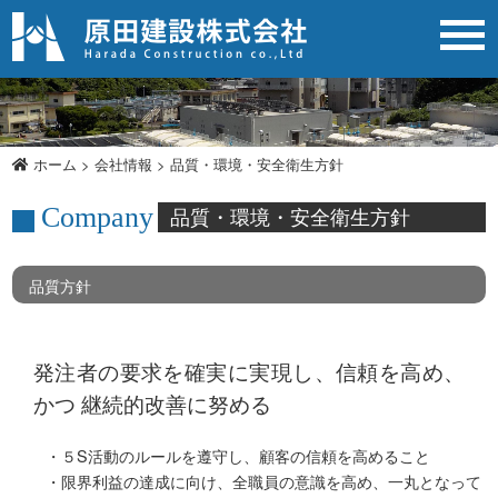
品質・環境・安全衛生方針
ホーム
>
会社情報
>
品質・環境・安全衛生方針
Company
品質・環境・安全衛生方針
品質方針
発注者の要求を確実に実現し、信頼を高め、
かつ 継続的改善に努める
・５S活動のルールを遵守し、顧客の信頼を高めること
・限界利益の達成に向け、全職員の意識を高め、一丸となって